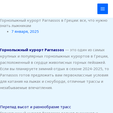
Перейти
к
содержимому
Горнолыжный курорт Parnassos в Греции: все, что нужно
знать лыжникам
7 января, 2025
Горнолыжный курорт Parnassos
— это один из самых
крупных и популярных горнолыжных курортов в Греции,
расположенный в сердце живописных горных пейзажей.
Если вы планируете зимний отдых в сезоне 2024-2025, то
Parnassos готов предложить вам первоклассные условия
для катания на лыжах и сноуборде, отличные трассы и
незабываемые впечатления.
Перепад высот и разнообразие трасс
Горнолыжный курорт Parnassos радует лыжников и