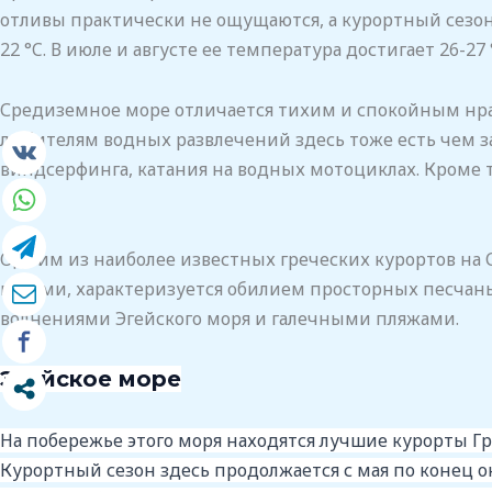
отливы практически не ощущаются, а курортный сезон 
22 °C. В июле и августе ее температура достигает 26-27 
Средиземное море отличается тихим и спокойным нрав
любителям водных развлечений здесь тоже есть чем з
виндсерфинга, катания на водных мотоциклах. Кроме то
Одним из наиболее известных греческих курортов на 
водами, характеризуется обилием просторных песчаны
волнениями Эгейского моря и галечными пляжами.
Эгейское море
На побережье этого моря находятся лучшие курорты Г
Курортный сезон здесь продолжается с мая по конец ок