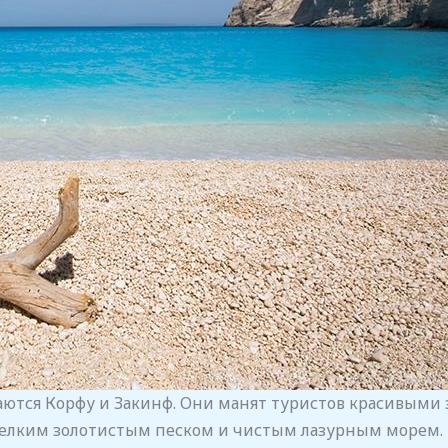
тся Корфу и Закинф. Они манят туристов красивыми
лким золотистым песком и чистым лазурным морем. К