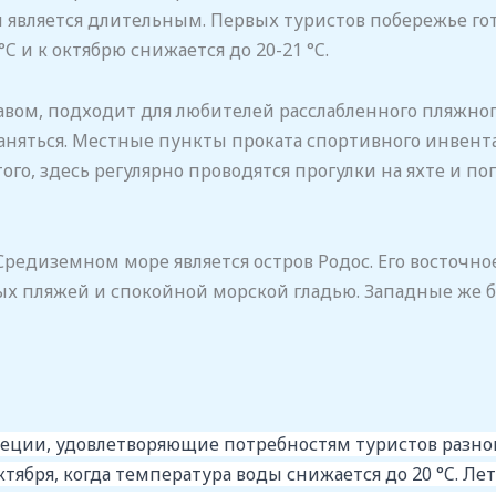
является длительным. Первых туристов побережье гото
°C и к октябрю снижается до 20-21 °C.
ом, подходит для любителей расслабленного пляжного 
аняться. Местные пункты проката спортивного инвент
го, здесь регулярно проводятся прогулки на яхте и по
Средиземном море является остров Родос. Его восточ
х пляжей и спокойной морской гладью. Западные же бе
реции, удовлетворяющие потребностям туристов разно
тября, когда температура воды снижается до 20 °C. Лет