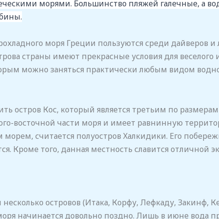
еческими морями. Большинство пляжей галечные, а во
убины.
охладного моря Греции пользуются среди дайверов и 
строва страны имеют прекрасные условия для веселого 
торым можно заняться практически любым видом водно
ить остров Кос, который является третьим по размерам
юго-восточной части моря и имеет равнинную территор
орем, считается полуостров Халкидики. Его побереж
тся. Кроме того, данная местность славится отличной
сколько островов (Итака, Корфу, Лефкаду, Закинф, Кеф
оря начинается довольно поздно. Лишь в июне вода пр