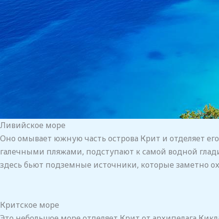
Ливийское море
Оно омывает южную часть острова Крит и отделяет его 
галечными пляжами, подступают к самой водной глади.
здесь бьют подземные источники, которые заметно о
Критское море
Это небольшое море отделяет Крит от архипелага Кикл