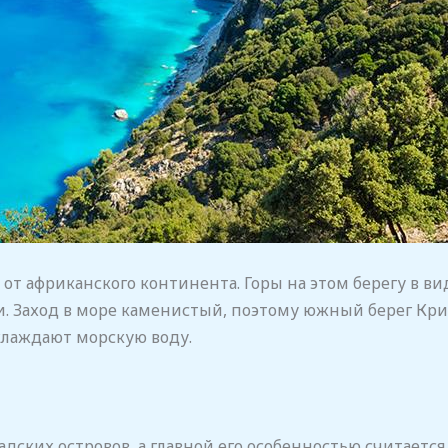
от африканского континента. Горы на этом берегу в ви
 Заход в море каменистый, поэтому южный берег Крита
хлаждают морскую воду.
адских островов, а главной его особенностью считаетс