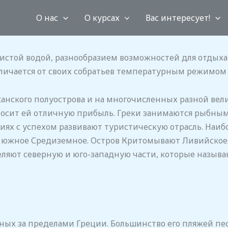
О нас
О курсах
Вас интересует!
истой водой, разнообразием возможностей для отдыха 
личается от своих собратьев температурным режимом 
канского полуострова и на многочисленных разной ве
иносит ей отличную прибыль. Греки занимаются рыбным
иях с успехом развивают туристическую отрасль. Наи
и южное Средиземное. Остров Критомывают Ливийское
деляют северную и юго-западную части, которые назы
ных за пределами Греции. Большинство его пляжей пе