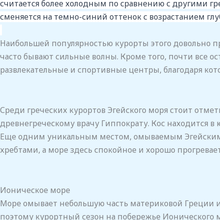
считается более холодным по сравнению с другими гр
сменяется на темно-синий оттенок с возрастанием гл
Наибольшей популярностью курорты этого довольно пр
часто бывают сильные волны. Кроме того, почти все о
развлекательные и спортивные центры, благодаря ко
Среди греческих курортов Эгейского моря стоит отмет
древнегреческому врачу Гиппократу. Кос находится в 
Еще одним уникальным местом, омываемым Эгейским м
хребтами, а море здесь спокойное и хорошо прогревае
Ионическое море
Море омывает небольшую часть материковой Греции и не
поэтому курортный сезон на побережье Ионического м