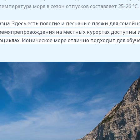
емпература моря в сезон отпусков составляет 25-26 °C.
азна. Здесь есть пологие и песчаные пляжи для семей
ремяпрепровождения на местных курортах доступны и 
тоциклах. Ионическое море отлично подходит для обуч