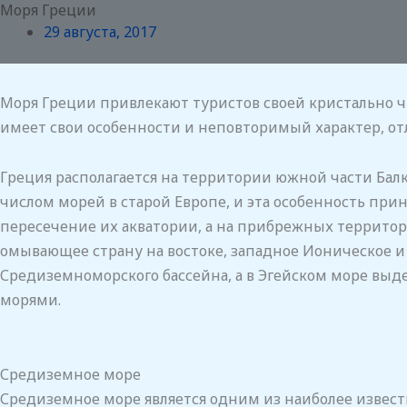
Моря Греции
Перейти
29 августа, 2017
к
содержимому
Моря Греции привлекают туристов своей кристально ч
имеет свои особенности и неповторимый характер, от
Греция располагается на территории южной части Бал
числом морей в старой Европе, и эта особенность пр
пересечение их акватории, а на прибрежных территор
омывающее страну на востоке, западное Ионическое 
Средиземноморского бассейна, а в Эгейском море вы
морями.
Средиземное море
Средиземное море является одним из наиболее извест