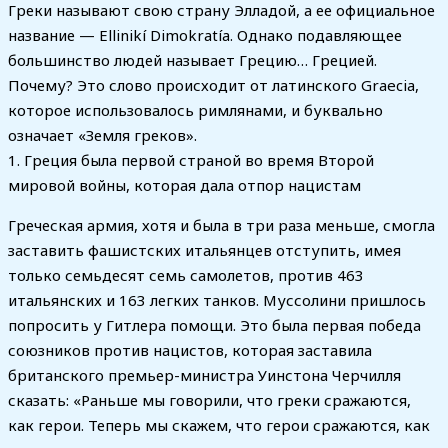
Греки называют свою страну Элладой, а ее официальное
название — Ellinikí Dimokratía. Однако подавляющее
большинство людей называет Грецию… Грецией.
Почему? Это слово происходит от латинского Graecia,
которое использовалось римлянами, и буквально
означает «Земля греков».
1. Греция была первой страной во время Второй
мировой войны, которая дала отпор нацистам
Греческая армия, хотя и была в три раза меньше, смогла
заставить фашистских итальянцев отступить, имея
только семьдесят семь самолетов, против 463
итальянских и 163 легких танков. Муссолини пришлось
попросить у Гитлера помощи. Это была первая победа
союзников против нацистов, которая заставила
британского премьер-министра Уинстона Черчилля
сказать: «Раньше мы говорили, что греки сражаются,
как герои. Теперь мы скажем, что герои сражаются, как