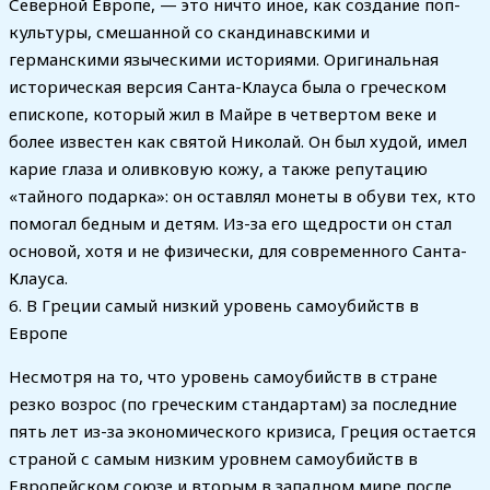
Северной Европе, — это ничто иное, как создание поп-
культуры, смешанной со скандинавскими и
германскими языческими историями. Оригинальная
историческая версия Санта-Клауса была о греческом
епископе, который жил в Майре в четвертом веке и
более известен как святой Николай. Он был худой, имел
карие глаза и оливковую кожу, а также репутацию
«тайного подарка»: он оставлял монеты в обуви тех, кто
помогал бедным и детям. Из-за его щедрости он стал
основой, хотя и не физически, для современного Санта-
Клауса.
6. В Греции самый низкий уровень самоубийств в
Европе
Несмотря на то, что уровень самоубийств в стране
резко возрос (по греческим стандартам) за последние
пять лет из-за экономического кризиса, Греция остается
страной с самым низким уровнем самоубийств в
Европейском союзе и вторым в западном мире после