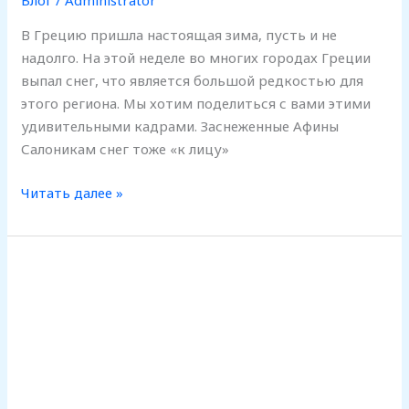
Блог
/
Administrator
В Грецию пришла настоящая зима, пусть и не
надолго. На этой неделе во многих городах Греции
выпал снег, что является большой редкостью для
этого региона. Мы хотим поделиться с вами этими
удивительными кадрами. Заснеженные Афины
Салоникам снег тоже «к лицу»
Читать далее »
11
греческих
островов
с
небольшим
количеством
жителей,