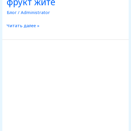
фрукт жите
Блог
/
Administrator
Читать далее »
Интересные
факты
о
Коринфе