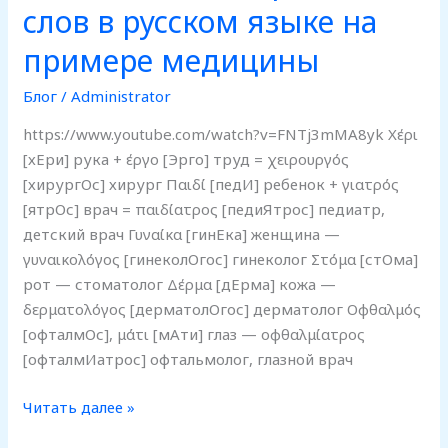
слов в русском языке на
примере медицины
Блог
/
Administrator
https://www.youtube.com/watch?v=FNTj3mMA8yk Χέρι
[хЕри] рука + έργο [Эрго] труд = χειρουργός
[хирургОс] хирург Παιδί [педИ] ребенок + γιατρός
[ятрОс] врач = παιδίατρος [педиЯтрос] педиатр,
детский врач Γυναίκα [гинЕка] женщина —
γυναικολόγος [гинеколОгос] гинеколог Στόμα [стОма]
рот — стоматолог Δέρμα [дЕрма] кожа —
δερματολόγος [дерматолОгос] дерматолог Οφθαλμός
[офталмОс], μάτι [мАти] глаз — οφθαλμίατρος
[офталмИатрос] офтальмолог, глазной врач
Читать далее »