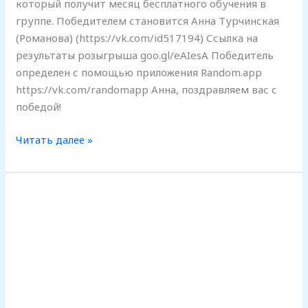
который получит месяц бесплатного обучения в
группе. Победителем становится Анна Турчинская
(Романова) (https://vk.com/id517194) Ссылка на
результаты розыгрыша goo.gl/eAIesA Победитель
определен с помощью приложения Random.app
https://vk.com/randomapp Анна, поздравляем вас с
победой!
Читать далее »
Как
по-
гречески
называется
знак
@?