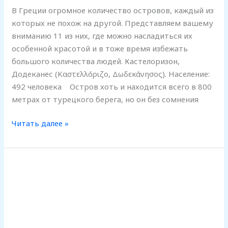
В Греции огромное количество островов, каждый из
которых не похож на другой. Представляем вашему
вниманию 11 из них, где можно насладиться их
особенной красотой и в тоже время избежать
большого количества людей. Кастелоризон,
Додеканес (Καστελλόριζο, Δωδεκάνησος). Население:
492 человека Остров хоть и находится всего в 800
метрах от турецкого берега, но он без сомнения
Читать далее »
Что
означает
греческое
выражение
«сплю