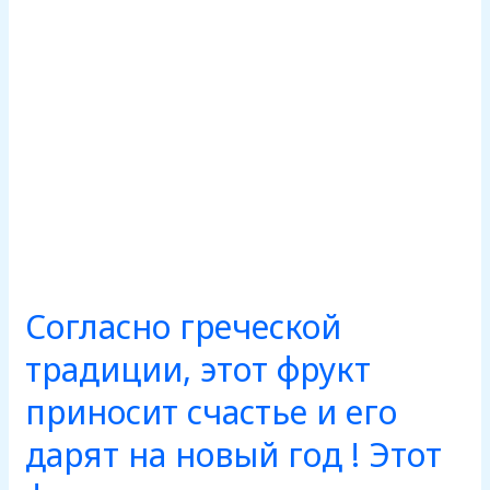
счастье
и
его
дарят
на
новый
год
!
Этот
фрукт
жите
Согласно греческой
традиции, этот фрукт
приносит счастье и его
дарят на новый год ! Этот