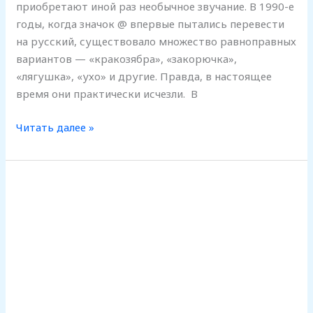
приобретают иной раз необычное звучание. В 1990-е
годы, когда значок @ впервые пытались перевести
на русский, существовало множество равноправных
вариантов — «кракозябра», «закорючка»,
«лягушка», «ухо» и другие. Правда, в настоящее
время они практически исчезли. В
Читать далее »
Владислава
поступила
в
университет
в
Греции
после
обучения