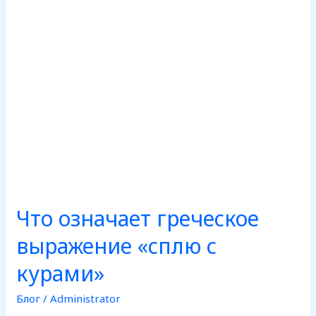
с
курами»
Что означает греческое
выражение «сплю с
курами»
Блог
/
Administrator