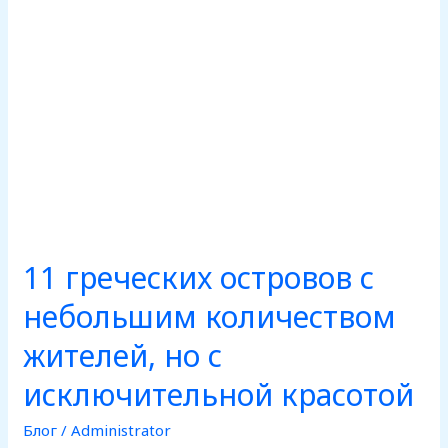
но
с
исключительной
красотой
11 греческих островов с
небольшим количеством
жителей, но с
исключительной красотой
Блог
/
Administrator