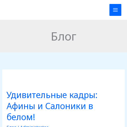
Перейти
к
содержимому
Блог
Удивительные
кадры:
Удивительные кадры:
Афины
и
Афины и Салоники в
Салоники
белом!
в
белом!