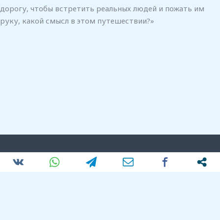
дорогу, чтобы встретить реальных людей и пожать им
руку, какой смысл в этом путешествии?»
Copyright © 2026 ЦЕНТР ГРЕЧЕСКОГО ЯЗЫКА СТРАТОСА
СИУРДАКИСА
Политика обработки персональных данных
|
Положение о конфиденциальности
|
Оферта